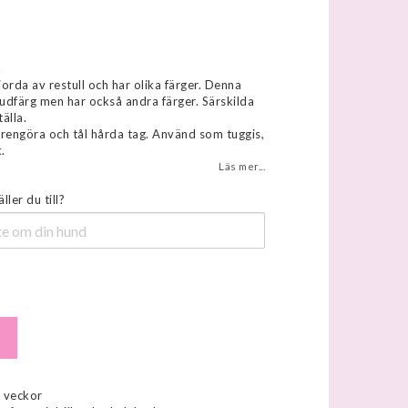
favoritlistan
.
orda av restull och har olika färger. Denna
vudfärg men har också andra färger. Särskilda
tälla.
t rengöra och tål hårda tag. Använd som tuggis,
.
Läs mer...
ler du till?
4 veckor