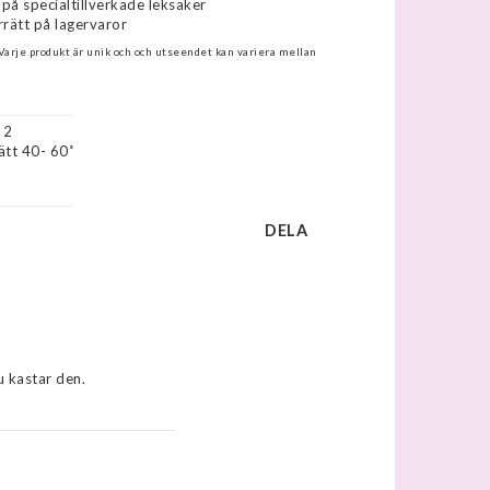
 på specialtillverkade leksaker
rätt på lagervaror
 Varje produkt är unik och och utseendet kan variera mellan
 2

tt 40- 60˚

DELA
 kastar den.
