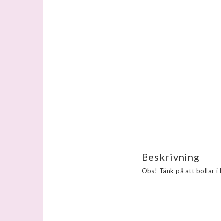
Beskrivning
Obs! Tänk på att bollar i 
Bollarnas mått är omkrets 
Small ca 19-21cm

Medium ca 24-26cm
