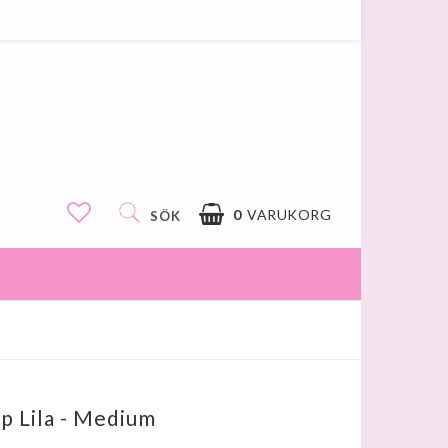
0
VARUKORG
SÖK
p Lila - Medium