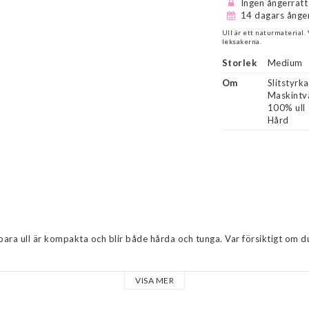
Ingen ångerrätt
14 dagars ånger
Ull är ett naturmaterial.
leksakerna.
Storlek
Medium
Om
Slitstyrka
Maskintvä
100% ull

Hård
bara ull är kompakta och blir både hårda och tunga. Var försiktigt om du
i cm och är ungefärliga.

VISA MER