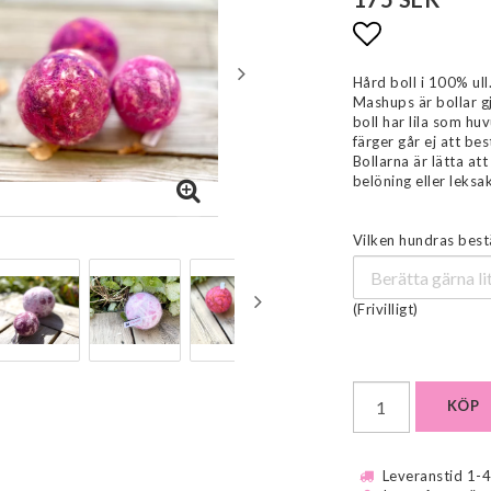
Lägg till i 
Hård boll i 100% ull
Mashups är bollar gj
boll har lila som hu
färger går ej att bes
Bollarna är lätta at
belöning eller leksak
Vilken hundras bestäl
(Frivilligt)
KÖP
Leveranstid 1-