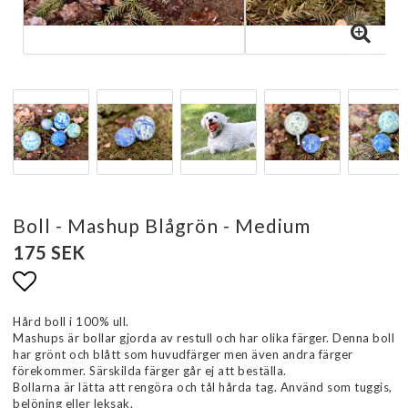
Boll - Mashup Blågrön - Medium
175 SEK
Lägg till i favoritlistan
Hård boll i 100% ull.
Mashups är bollar gjorda av restull och har olika färger. Denna boll
har grönt och blått som huvudfärger men även andra färger
förekommer. Särskilda färger går ej att beställa.
Bollarna är lätta att rengöra och tål hårda tag. Använd som tuggis,
belöning eller leksak.