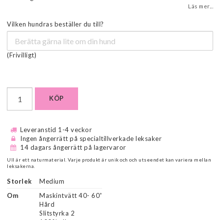
Läs mer...
Vilken hundras beställer du till?
(Frivilligt)
KÖP
Leveranstid 1-4 veckor
Ingen ångerrätt på specialtillverkade leksaker
14 dagars ångerrätt på lagervaror
Ull är ett naturmaterial. Varje produkt är unik och och utseendet kan variera mellan
leksakerna.
Storlek
Medium
Om
Maskintvätt 40- 60˚

Hård

Slitstyrka 2
